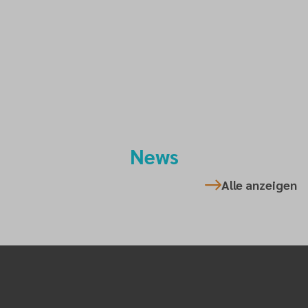
Du hast eine Frage zu Adventisten? Hier findest du
Antworten.
News
Alle anzeigen