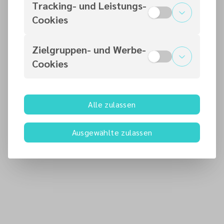
Tracking- und Leistungs-
https://www.adventgemeinde-murrhardt.de
Cookies
Ansprechpartner
Zielgruppen- und Werbe-
DVG
Cookies
Kai Dähmlow
DVG
kdaehmlow@gmx.de
Alle zulassen
Prediger
Christoph Berger
Ausgewählte zulassen
christoph.berger@adventisten.de
015128943428
Mehr als eine Kirche