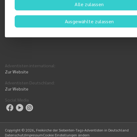
Alle zulassen
Brennäckerstr. 38
Ausgewählte zulassen
71540 Murrhardt
DE
Adventisten international
:
Zur Website
Adventisten Deutschland
:
Zur Website
Social Media
Copyright ©
2026
, Freikirche der Siebenten-Tags-Adventisten in Deutschland
Datenschutz
Impressum
Cookie Einstellungen ändern