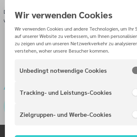
iOS App (
Deutsch
|
Englisch
)
Das Studienheft kann auch in Papierform bestellt
Wir verwenden Cookies
werden -
zum Shop
.
Wir verwenden Cookies und andere Technologien, um Ihr S
Wann?
auf unserer Website zu verbessern, um Ihnen personalisier
Jeden Sabbat um 10:00 Uhr
zu zeigen und um unseren Netzwerkverkehr zu analysiere
verstehen, woher unsere Besucher kommen.
Wo?
Adventgemeinde Murrhardt
Unbedingt notwendige Cookies
Ansprechpartner
Tracking- und Leistungs-Cookies
Leiter Bibelgespräch
Max Mustermann
Zielgruppen- und Werbe-Cookies
name@gmx.de